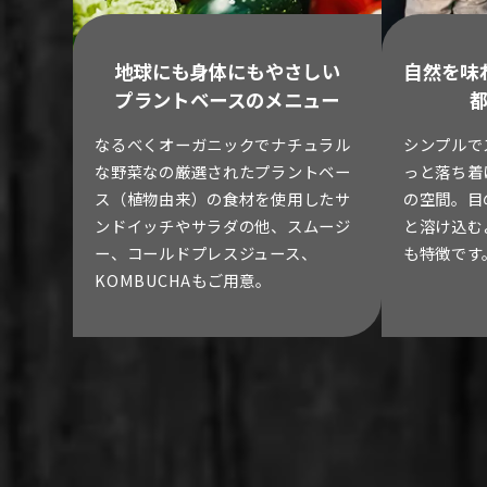
地球にも身体にもやさしい
自然を味
プラントベースのメニュー
なるべくオーガニックでナチュラル
シンプルで
な野菜なの厳選されたプラントベー
っと落ち着
ス（植物由来）の食材を使用したサ
の空間。目
ンドイッチやサラダの他、スムージ
と溶け込む
ー、コールドプレスジュース、
も特徴です
KOMBUCHAもご用意。