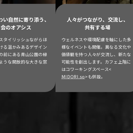
わい自然に寄り添う、
人々がつながり、交流し、
都会のオアシス
共有する場
スタイリッシュながらほ
ウェルネスや環境配慮を軸にした多
ける温かみあるデザイン
様なイベントも開催。異なる文化や
の前にある青山公園の緑
価値観を持つ人々が交流し、新たな
ような開放的な大きな窓
可能性を創出します。カフェ上階に
。
はコワーキングスペース<
MIDORI.so
>も併設。