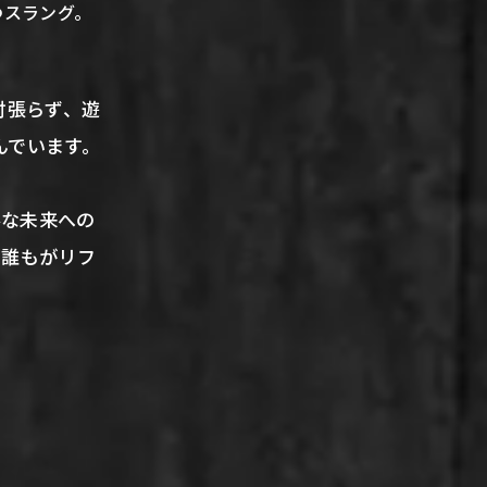
つスラング。
肘張らず、遊
んでいます。
ルな未来への
、誰もがリフ