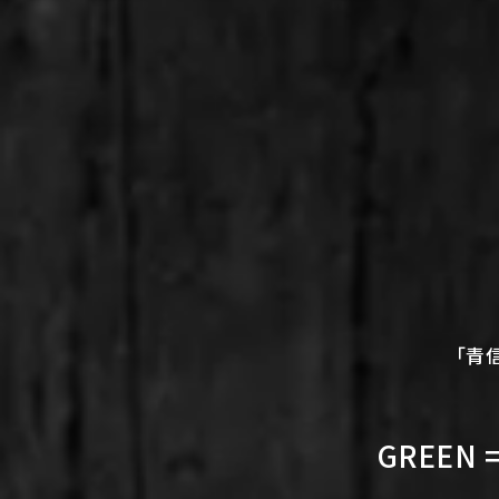
「青
GREEN 