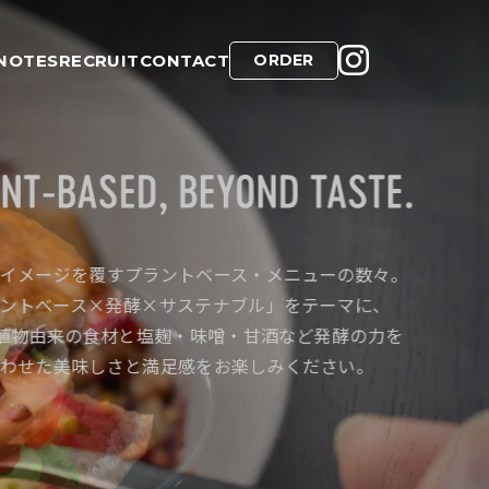
NOTES
RECRUIT
CONTACT
ORDER
イメージを覆すプラントベース・メニューの数々。
イメージを覆すプラントベース・メニューの数々。
寄り添う「GREEN」と、最高にクールな瞬間を意味
寄り添う「GREEN」と、最高にクールな瞬間を意味
カルチャーや個性を持つ人々が自由に交流し、新た
カルチャーや個性を持つ人々が自由に交流し、新た
ントベース×発酵×サステナブル」をテーマに、
ントベース×発酵×サステナブル」をテーマに、
LIT」。
LIT」。
を共有する場。
を共有する場。
%植物由来の食材と塩麹・味噌・甘酒など発酵の力を
%植物由来の食材と塩麹・味噌・甘酒など発酵の力を
トベースを通じたサステナブルな未来へ向けた一歩
トベースを通じたサステナブルな未来へ向けた一歩
つながり体験を分かち合うことで生まれる刺激やこ
つながり体験を分かち合うことで生まれる刺激やこ
わせた美味しさと満足感をお楽しみください。
わせた美味しさと満足感をお楽しみください。
、心躍る料理と空間で、もっと自由に、遊び心あふ
、心躍る料理と空間で、もっと自由に、遊び心あふ
生まれる発想が、まだ見ぬ可能性と心地よい変化を
生まれる発想が、まだ見ぬ可能性と心地よい変化を
練されたスタイルで提案します。
練されたスタイルで提案します。
ます。
ます。