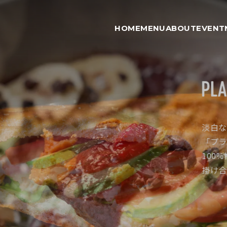
HOME
MENU
ABOUT
EVENT
淡白な
淡白な
自然に
自然に
異なる
異なる
「プラ
「プラ
する「
する「
な価値
な価値
100
100
プラン
プラン
人々が
人々が
掛け合
掛け合
として
として
こから
こから
れる洗
れる洗
創出し
創出し