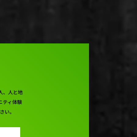
と人、人と地
ニティ体験
さい。