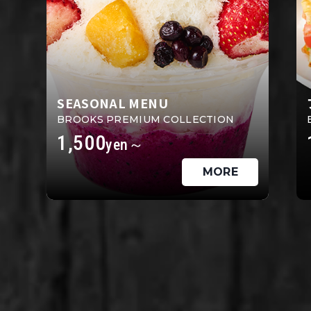
SEASONAL MENU
BROOKS PREMIUM COLLECTION
1,500
yen～
MORE