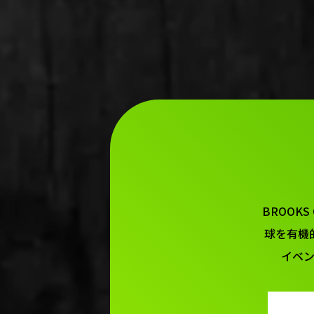
BROOK
球を有機
イベ