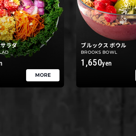
 サラダ
ブルックス ボウル
LAD
BROOKS BOWL
1,650
n
yen
MORE